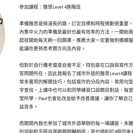
參加課程：雅思Level 4進階班
準備雅思是條漫長的路，訂定目標和時程規劃很重要
內集中火力的準備是最好也最有效率的方法，一開始我
起就開始每天刷一回題庫，推薦大家一定要做劍橋模
能讓你更熟悉考題方向及內容。
但對於自行備考還是自覺不足，特別是在口說與寫作
答問題所在，因此我報名了城市外語的雅思Level4課
常多實用的解題技巧，包括寫作的分段內容、常用句
字查找，上課中也可以和同學練習口說題目對話，每
堂所學，Paul也會批改並給予改善建議，讓你了解自
益良多。
而期間內我也參加了城市外語舉辦的每一場講座，多
的協助和平時自我刷題相輔相成，我也順利於4個月後