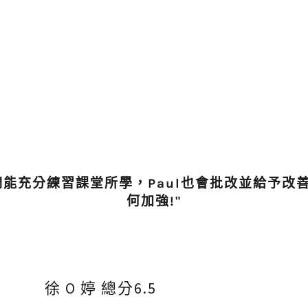
們能充分練習課堂所學，Paul也會批改並給予改
何加強!"
徐 O 婷 總分6.5