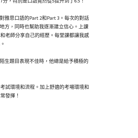
分，特別是口語竟然從5提升到了6.5！
口語的Part 2和Part 3。每次的對話
的地方，同時也幫助我逐漸建立信心。上課
受和老師分享自己的經歷。每堂課都讓我感
己。
答陌生題目表現不佳時，他總是給予積極的
悉考試環境和流程。加上舒適的考場環境和
超常發揮！