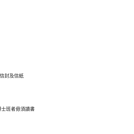
的信封及信紙
博士班者毋須讀書