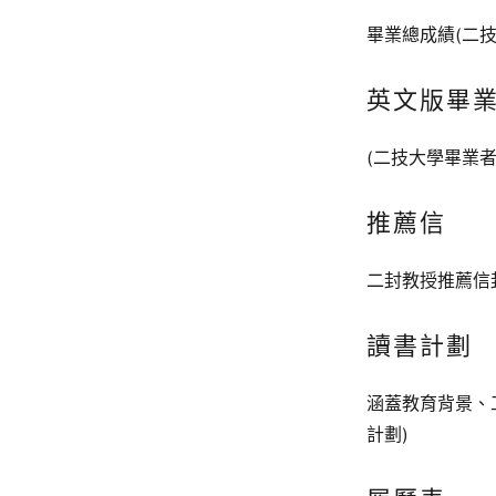
畢業總成績(二
英文版畢
(二技大學畢業
推薦信
二封教授推薦信
讀書計劃
涵蓋教育背景、
計劃)