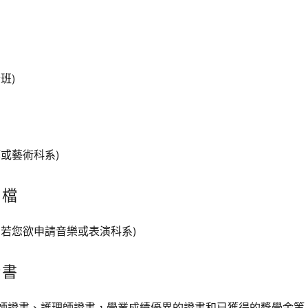
班)
或藝術科系)
片檔
(若您欲申請音樂或表演科系)
證書
師證書、護理師證書，學業成績優異的證書和已獲得的獎學金等